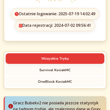
Ostatnie logowanie: 2025-07-19 14:02:49
Data rejestracji: 2024-07-02 09:56:41
Wszystkie Tryby
Survival KociakMC
OneBlock KociakMC
Gracz Bubekv2 nie posiada jeszcze statystyk
na żadnym trybie, ale znaleziono dane w Goxy.