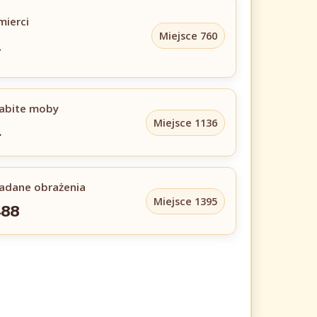
mierci
Miejsce 760
1
abite moby
Miejsce 1136
4
adane obrażenia
Miejsce 1395
488