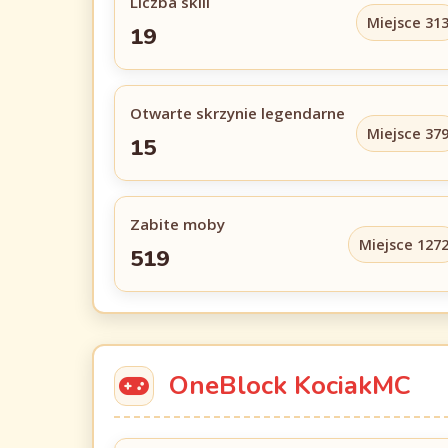
Liczba skili
Miejsce 31
19
Otwarte skrzynie legendarne
Miejsce 37
15
Zabite moby
Miejsce 127
519
OneBlock KociakMC