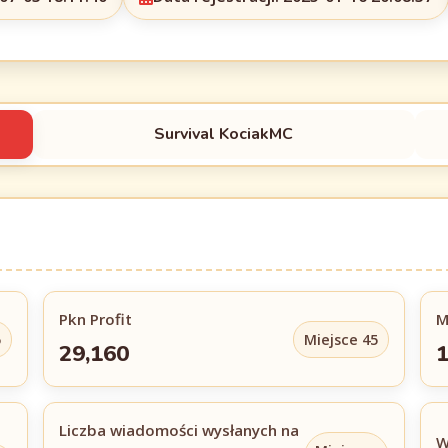
Survival KociakMC
Pkn Profit
M
5
Miejsce 45
29,160
Liczba wiadomości wysłanych na
W