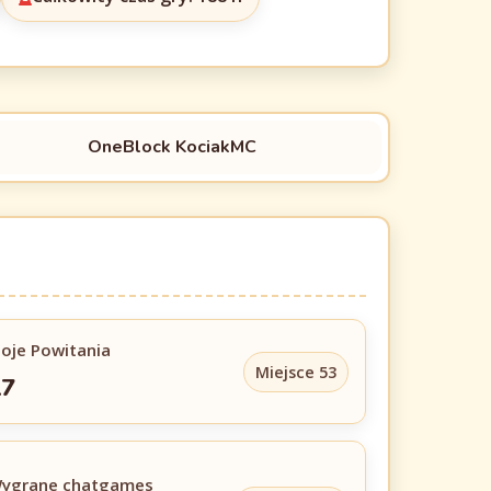
OneBlock KociakMC
oje Powitania
Miejsce 53
17
ygrane chatgames