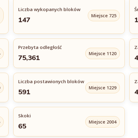
Liczba wykopanych bloków
Ś
Miejsce 725
147
Przebyta odległość
Z
4
Miejsce 1120
75,361
Liczba postawionych bloków
Z
0
Miejsce 1229
591
Skoki
5
Miejsce 2004
65