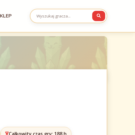
KLEP
Całkowity czas gry: 188 h