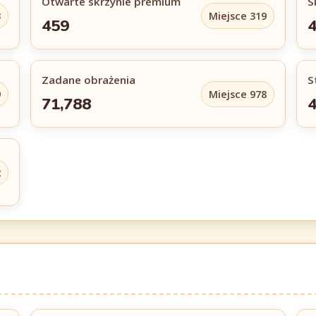
Otwarte skrzynie premium
S
3
Miejsce 319
459
4
Zadane obrażenia
S
9
Miejsce 978
71,788
4
2