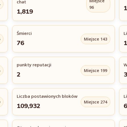
Miejsce
chat
4
96
1,819
Śmierci
L
6
Miejsce 143
76
punkty reputacji
W
4
Miejsce 199
2
3
Liczba postawionych bloków
L
0
Miejsce 274
109,932
6