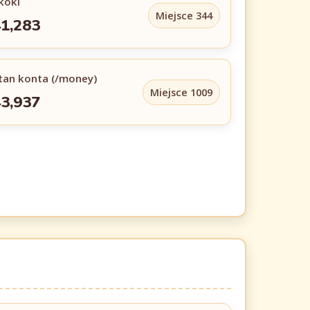
koki
Miejsce 344
1,283
tan konta (/money)
Miejsce 1009
3,937