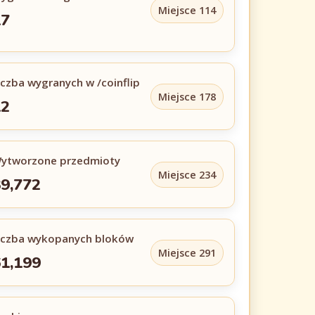
Miejsce 114
17
iczba wygranych w /coinflip
Miejsce 178
12
ytworzone przedmioty
Miejsce 234
9,772
iczba wykopanych bloków
Miejsce 291
1,199