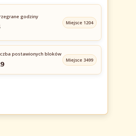
rzegrane godziny
Miejsce 1204
6
iczba postawionych bloków
Miejsce 3499
19