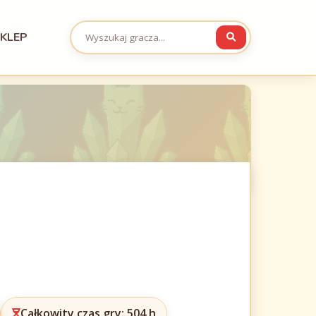
KLEP
Całkowity czas gry: 504 h