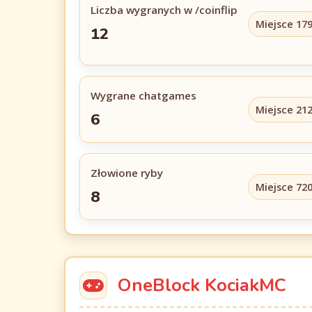
Liczba wygranych w /coinflip
Miejsce 17
12
Wygrane chatgames
Miejsce 21
6
Złowione ryby
Miejsce 72
8
OneBlock KociakMC