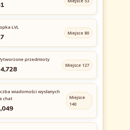
Miejsce 53
51
opka LVL
Miejsce 80
17
ytworzone przedmioty
Miejsce 127
4,728
iczba wiadomości wysłanych
Miejsce
a chat
140
,049