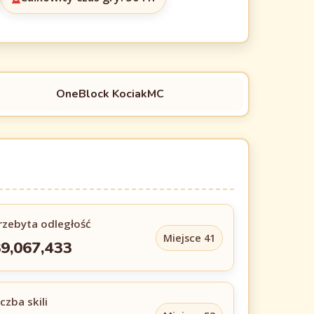
OneBlock KociakMC
rzebyta odległość
Miejsce 41
9,067,433
iczba skili