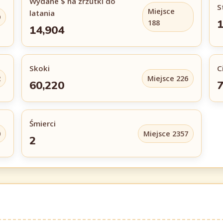
Wydane $ na zrzutki do
S
Miejsce
latania
9
1
188
14,904
Skoki
C
2
Miejsce 226
60,220
Śmierci
0
Miejsce 2357
2