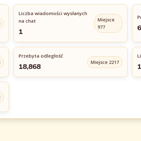
Liczba wiadomości wysłanych
P
Miejsce
na chat
2
977
1
Przebyta odległość
L
8
Miejsce 2217
18,868
3