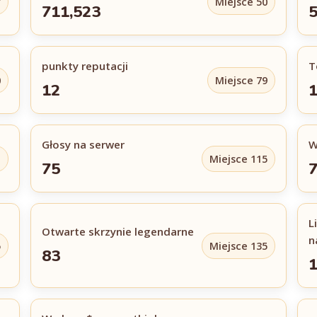
7
Miejsce 50
711,523
punkty reputacji
T
0
Miejsce 79
12
Głosy na serwer
W
1
Miejsce 115
75
7
L
Otwarte skrzynie legendarne
n
5
Miejsce 135
83
1