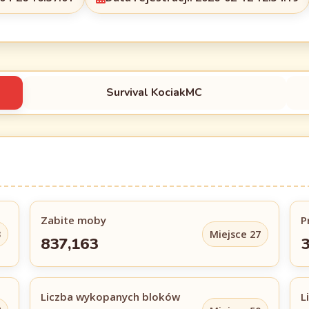
Survival KociakMC
Zabite moby
P
3
Miejsce 27
837,163
3
Liczba wykopanych bloków
L