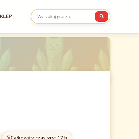
KLEP
Całkowity czas gry: 17 h