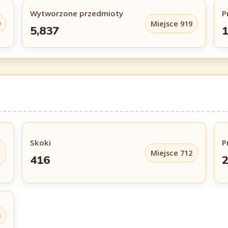
Wytworzone przedmioty
P
9
Miejsce 919
5,837
Skoki
P
Miejsce 712
416
2
3