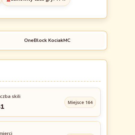
OneBlock KociakMC
iczba skili
Miejsce 164
31
mierci