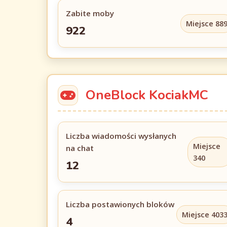
Zabite moby
Miejsce 88
922
OneBlock KociakMC
Liczba wiadomości wysłanych
Miejsce
na chat
340
12
Liczba postawionych bloków
Miejsce 403
4