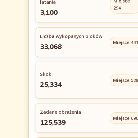
Miejsce
latania
294
3,100
Liczba wykopanych bloków
Miejsce 44
33,068
Skoki
Miejsce 52
25,334
Zadane obrażenia
Miejsce 69
125,539