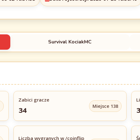
Survival KociakMC
Zabici gracze
L
1
Miejsce 138
34
Liczba wygranych w /coinflip
Ś