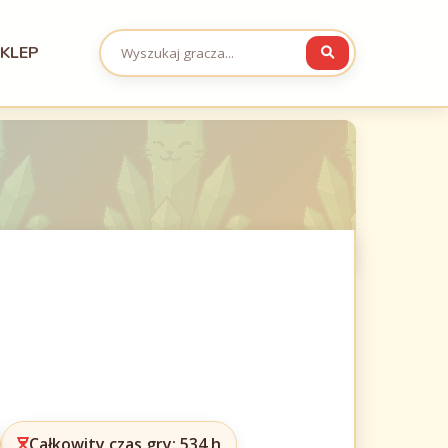
KLEP
Całkowity czas gry: 534 h