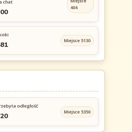
Miejsce
a chat
404
200
koki
Miejsce 5130
481
rzebyta odległość
Miejsce 5350
720