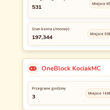
Miejsce 6
531
Stan konta (/money)
Miejsce 53
197,344
OneBlock KociakMC
Przegrane godziny
Miejsce 143
3