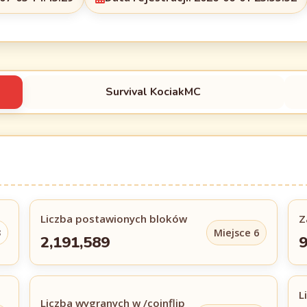
Survival KociakMC
Liczba postawionych bloków
Z
3
Miejsce 6
2,191,589
9
L
Liczba wygranych w /coinflip