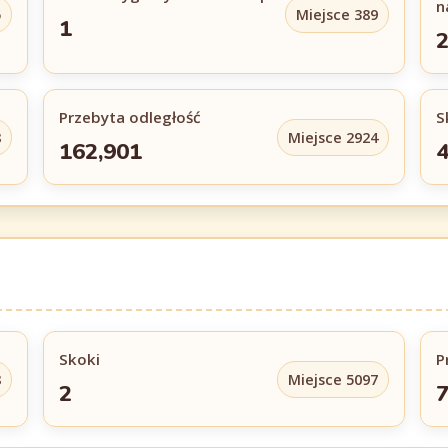
n
5
Miejsce 389
1
Przebyta odległość
S
8
Miejsce 2924
162,901
Skoki
P
8
Miejsce 5097
2