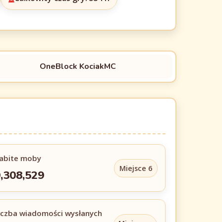
OneBlock KociakMC
abite moby
Miejsce 6
,308,529
iczba wiadomości wysłanych