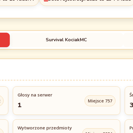
Survival KociakMC
Głosy na serwer
Ś
2
Miejsce 757
1
Wytworzone przedmioty
P