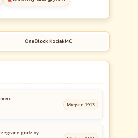
OneBlock KociakMC
mierci
Miejsce 1913
3
rzegrane godziny