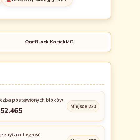
OneBlock KociakMC
iczba postawionych bloków
Miejsce 220
52,465
rzebyta odległość