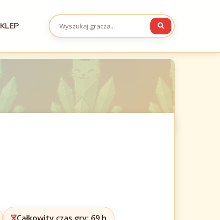
KLEP
Całkowity czas gry: 69 h