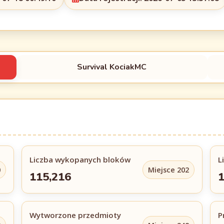
Survival KociakMC
Liczba wykopanych bloków
L
0
Miejsce 202
115,216
1
Wytworzone przedmioty
P