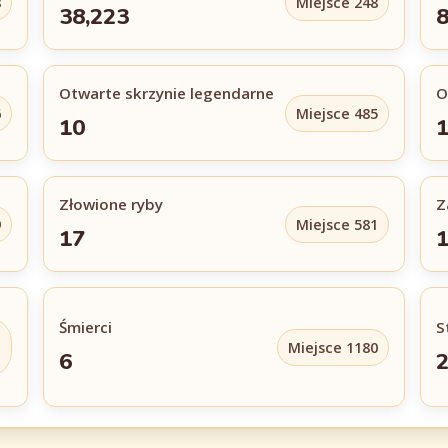
8
Miejsce 248
38,223
8
Otwarte skrzynie legendarne
O
6
Miejsce 485
10
Złowione ryby
Z
9
Miejsce 581
17
1
Śmierci
S
Miejsce 1180
6
2