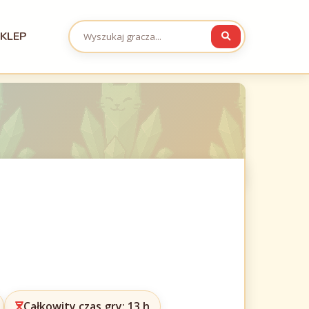
KLEP
Całkowity czas gry: 13 h