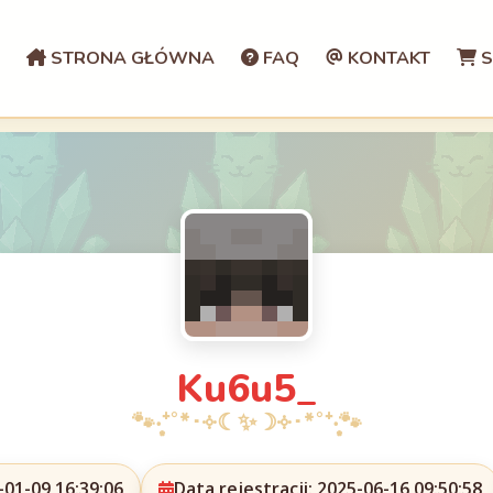
STRONA GŁÓWNA
FAQ
KONTAKT
S
Ku6u5_
01-09 16:39:06
Data rejestracji: 2025-06-16 09:50:58