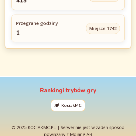
415
Przegrane godziny
Miejsce 1742
1
Rankingi trybów gry
KociakMC
© 2025 KOCIAKMC.PL | Serwer nie jest w żaden sposób
powiązany z Mojang AB