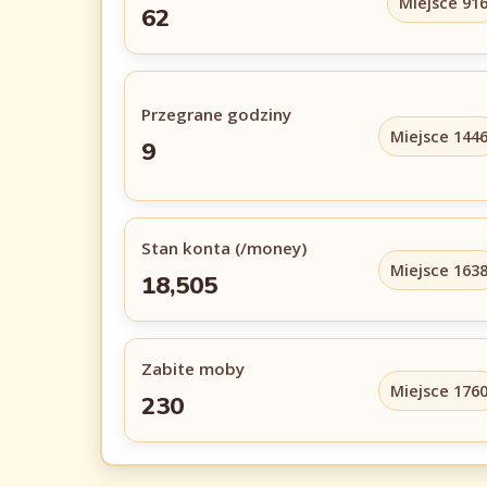
Miejsce 91
62
Przegrane godziny
Miejsce 144
9
Stan konta (/money)
Miejsce 163
18,505
Zabite moby
Miejsce 176
230