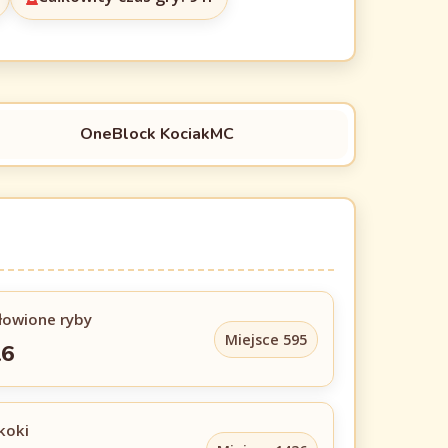
OneBlock KociakMC
łowione ryby
Miejsce 595
16
koki