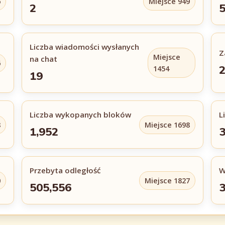
6
Miejsce 949
2
5
Liczba wiadomości wysłanych
Z
Miejsce
na chat
6
2
1454
19
Liczba wykopanych bloków
L
8
Miejsce 1698
1,952
3
Przebyta odległość
W
0
Miejsce 1827
505,556