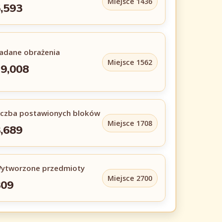
Miejsce 1436
,593
adane obrażenia
Miejsce 1562
9,008
iczba postawionych bloków
Miejsce 1708
,689
ytworzone przedmioty
Miejsce 2700
309