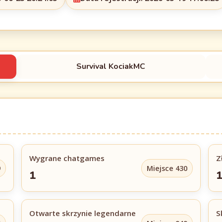
Survival KociakMC
Wygrane chatgames
Z
9
Miejsce 430
1
Otwarte skrzynie legendarne
S