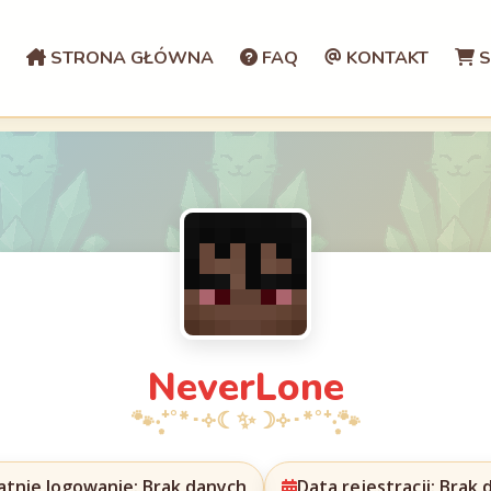
STRONA GŁÓWNA
FAQ
KONTAKT
S
NeverLone
atnie logowanie: Brak danych
Data rejestracji: Brak