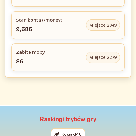
Stan konta (/money)
Miejsce 2049
9,686
Zabite moby
Miejsce 2279
86
Rankingi trybów gry
KociakMC