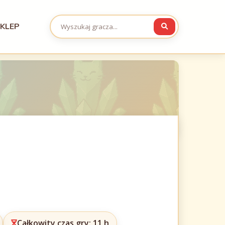
KLEP
Całkowity czas gry: 11 h