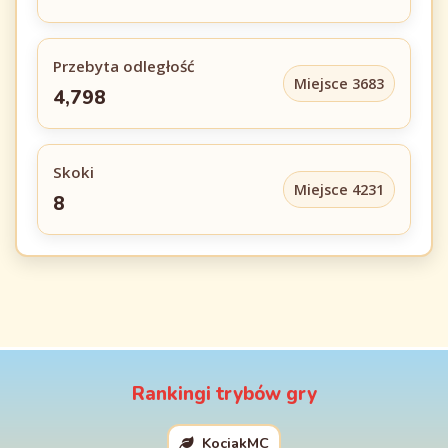
Przebyta odległość
Miejsce 3683
4,798
Skoki
Miejsce 4231
8
Rankingi trybów gry
KociakMC