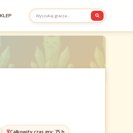
KLEP
Całkowity czas gry: 75 h