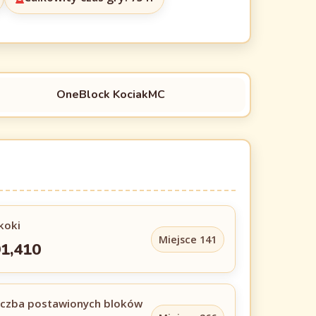
OneBlock KociakMC
koki
Miejsce 141
1,410
iczba postawionych bloków