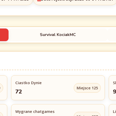
Survival KociakMC
Ciastko Dynie
S
9
Miejsce 125
72
9
Wygrane chatgames
L