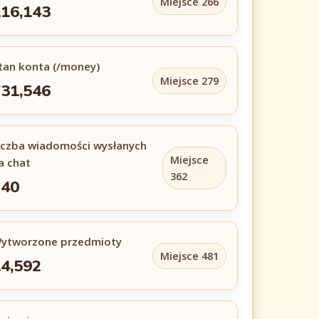
Miejsce 266
16,143
tan konta (/money)
Miejsce 279
31,546
iczba wiadomości wysłanych
Miejsce
a chat
362
240
ytworzone przedmioty
Miejsce 481
4,592