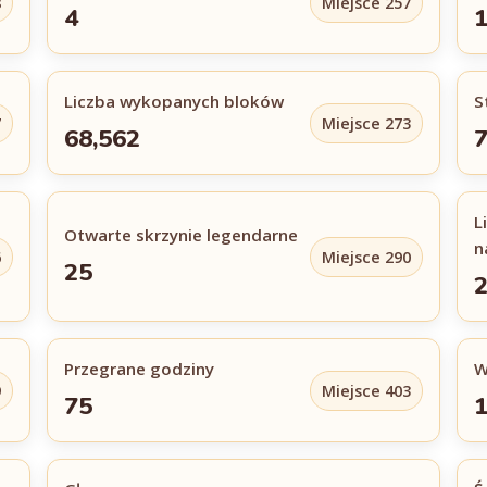
8
Miejsce 257
4
1
Liczba wykopanych bloków
S
7
Miejsce 273
68,562
7
L
Otwarte skrzynie legendarne
n
6
Miejsce 290
25
Przegrane godziny
W
9
Miejsce 403
75
1