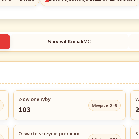
Survival KociakMC
Złowione ryby
W
1
Miejsce 249
103
Otwarte skrzynie premium
S