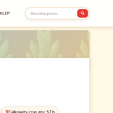
KLEP
Całkowity czas gry: 57 h