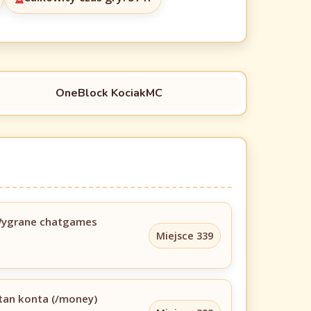
OneBlock KociakMC
ygrane chatgames
Miejsce 339
2
tan konta (/money)