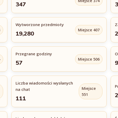
1
Miejsce 374
347
3
Wytworzone przedmioty
Z
8
Miejsce 407
19,280
2
Przegrane godziny
O
4
Miejsce 506
57
Liczba wiadomości wysłanych
P
Miejsce
na chat
2
551
111