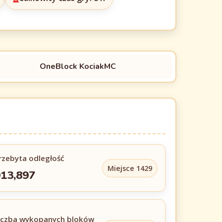
OneBlock KociakMC
rzebyta odległość
Miejsce 1429
13,897
iczba wykopanych bloków