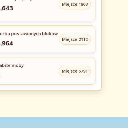
Miejsce 1803
,643
iczba postawionych bloków
Miejsce 2112
,964
abite moby
Miejsce 5791
5