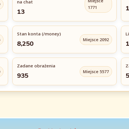
Miejsce
na chat
9
1
1771
13
Stan konta (/money)
L
6
Miejsce 2092
8,250
1
Zadane obrażenia
Z
0
Miejsce 5577
935