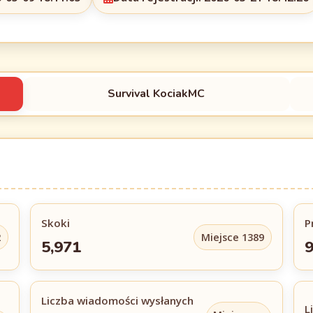
Survival KociakMC
Skoki
P
2
Miejsce 1389
5,971
9
Liczba wiadomości wysłanych
L