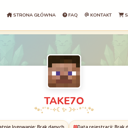
STRONA GŁÓWNA
FAQ
KONTAKT
S
TAKE7O
atnie logowanie: Brak danych
Data rejestracji: Brak