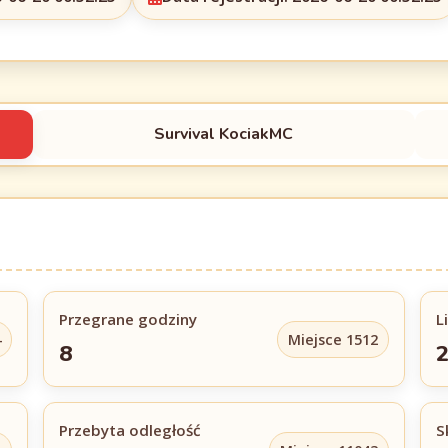
Survival KociakMC
Przegrane godziny
L
4
Miejsce 1512
8
2
Przebyta odległość
S