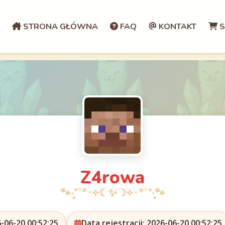
STRONA GŁÓWNA
FAQ
KONTAKT
S
Z4rowa
-06-20 00:52:25
Data rejestracji: 2026-06-20 00:52:25