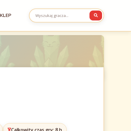
KLEP
Całkowity czas gry: 8 h