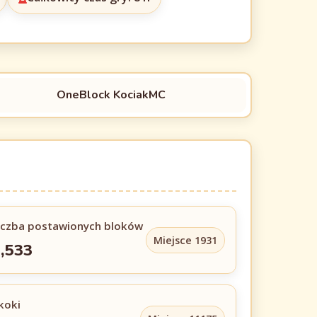
OneBlock KociakMC
iczba postawionych bloków
Miejsce 1931
,533
koki