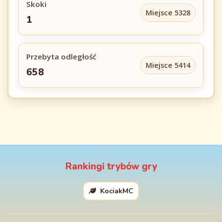
Skoki
Miejsce 5328
1
Przebyta odległość
Miejsce 5414
658
Rankingi trybów gry
KociakMC