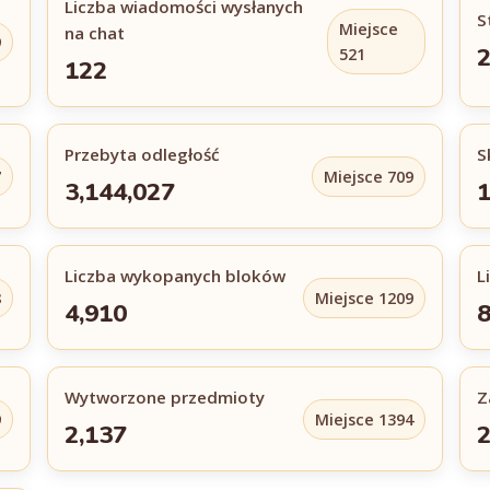
Liczba wiadomości wysłanych
S
Miejsce
na chat
9
2
521
122
Przebyta odległość
S
7
Miejsce 709
3,144,027
1
Liczba wykopanych bloków
L
8
Miejsce 1209
4,910
8
Wytworzone przedmioty
Z
9
Miejsce 1394
2,137