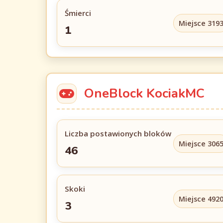
Śmierci
Miejsce 319
1
OneBlock KociakMC
Liczba postawionych bloków
Miejsce 306
46
Skoki
Miejsce 492
3