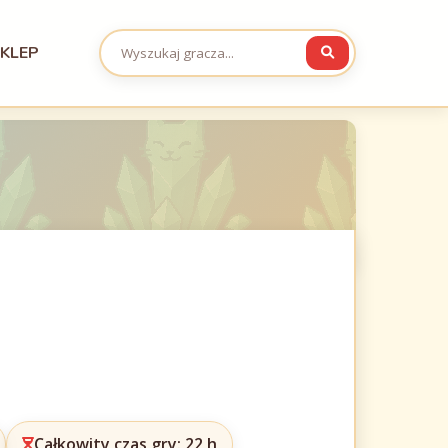
KLEP
Całkowity czas gry: 22 h