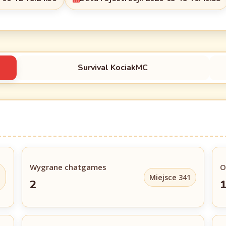
Survival KociakMC
Wygrane chatgames
O
Miejsce 341
2