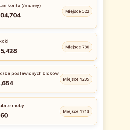
tan konta (/money)
Miejsce 522
04,704
koki
Miejsce 780
5,428
iczba postawionych bloków
Miejsce 1235
,654
abite moby
Miejsce 1713
260