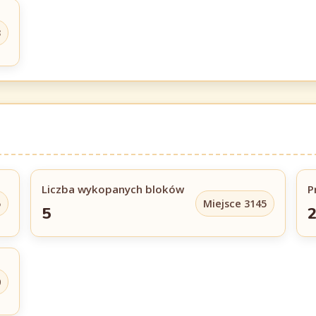
3
Liczba wykopanych bloków
P
5
Miejsce 3145
5
2
0