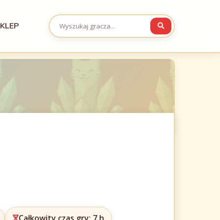
KLEP
Całkowity czas gry: 7 h