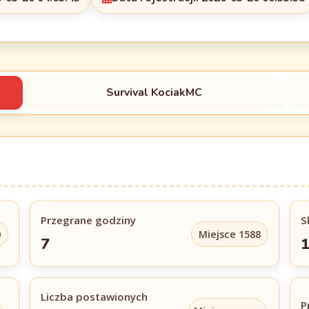
Survival KociakMC
Przegrane godziny
S
0
Miejsce 1588
7
1
Liczba postawionych
P