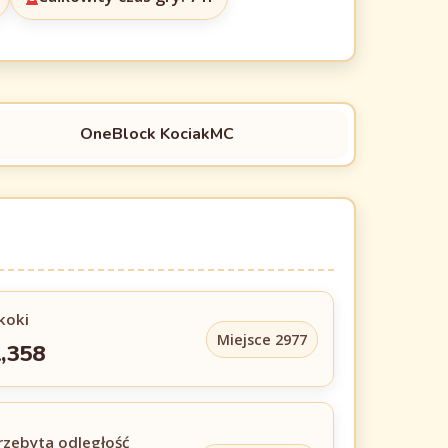
OneBlock KociakMC
koki
Miejsce 2977
,358
rzebyta odległość