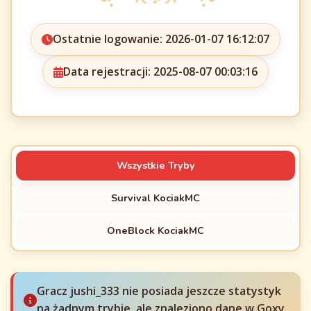
Ostatnie logowanie: 2026-01-07 16:12:07
Data rejestracji: 2025-08-07 00:03:16
Wszystkie Tryby
Survival KociakMC
OneBlock KociakMC
Gracz jushi_333 nie posiada jeszcze statystyk
na żadnym trybie, ale znaleziono dane w Goxy.