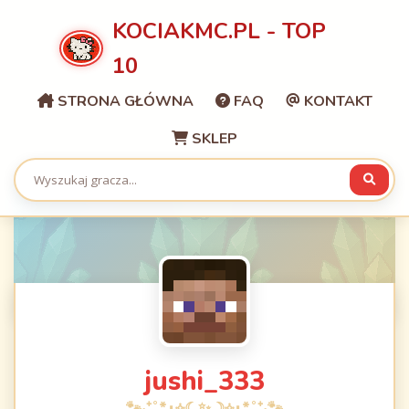
KOCIAKMC.PL - TOP
10
STRONA GŁÓWNA
FAQ
KONTAKT
SKLEP
jushi_333