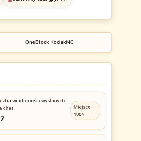
OneBlock KociakMC
iczba wiadomości wysłanych
Miejsce
a chat
1004
37