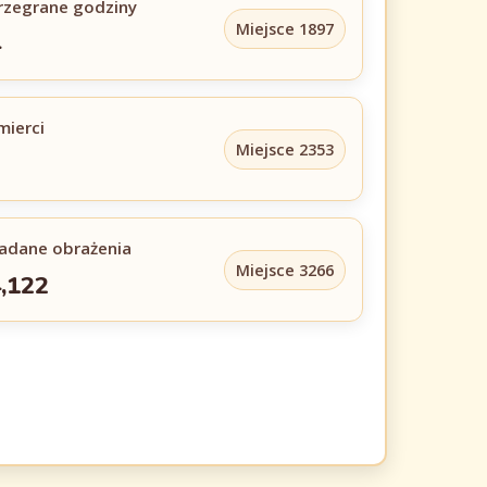
rzegrane godziny
Miejsce 1897
4
mierci
Miejsce 2353
2
adane obrażenia
Miejsce 3266
,122