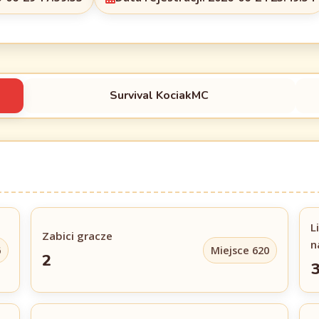
Survival KociakMC
L
Zabici gracze
n
6
Miejsce 620
2