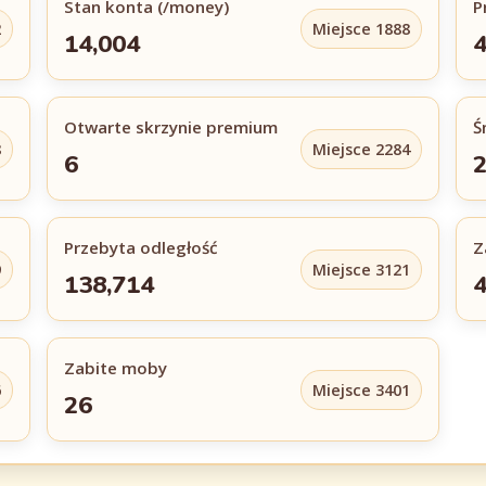
Stan konta (/money)
P
2
Miejsce 1888
14,004
Otwarte skrzynie premium
Ś
8
Miejsce 2284
6
Przebyta odległość
Z
9
Miejsce 3121
138,714
4
Zabite moby
6
Miejsce 3401
26