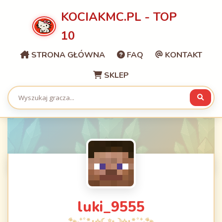
KOCIAKMC.PL - TOP
10
STRONA GŁÓWNA
FAQ
KONTAKT
SKLEP
luki_9555