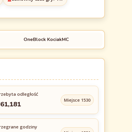
OneBlock KociakMC
rzebyta odległość
Miejsce 1530
61,181
rzegrane godziny