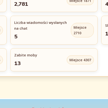
1
Miejsce 1871
2,781
Liczba wiadomości wysłanych
S
Miejsce
na chat
3
1
2710
5
Zabite moby
5
Miejsce 4307
13