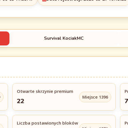
Survival KociakMC
Otwarte skrzynie premium
P
9
Miejsce 1396
22
7
Liczba postawionych bloków
P