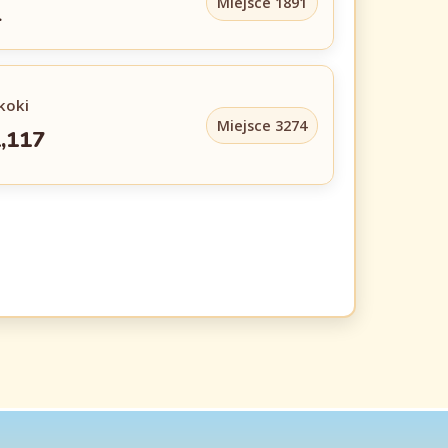
Miejsce 1891
4
koki
Miejsce 3274
,117