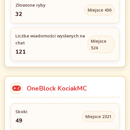
Złowione ryby
Miejsce 450
32
Liczba wiadomości wysłanych na
Miejsce
chat
524
121
OneBlock KociakMC
Skoki
Miejsce 2321
49