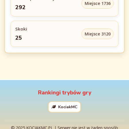
Miejsce 1736
292
Skoki
Miejsce 3120
25
Rankingi trybów gry
KociakMC
© 2025 KOCIAKMC.PL | Serwer nie jest w żaden sposób