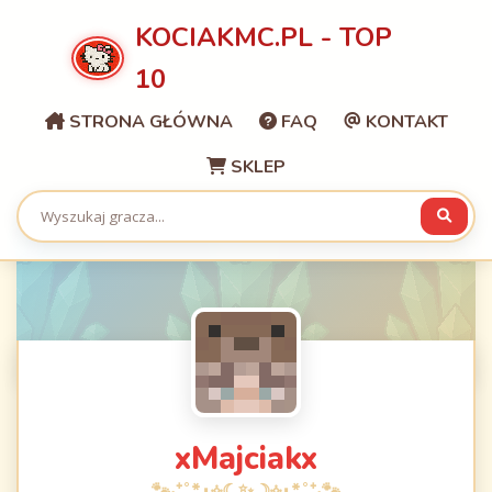
KOCIAKMC.PL - TOP
10
STRONA GŁÓWNA
FAQ
KONTAKT
SKLEP
xMajciakx