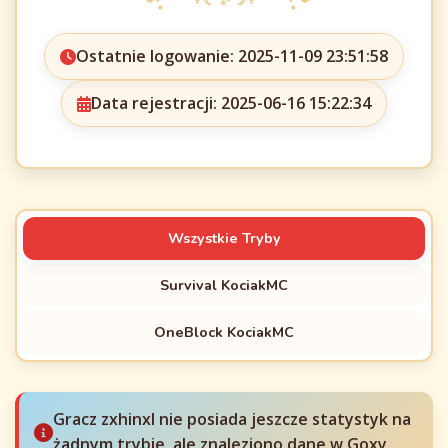
Ostatnie logowanie: 2025-11-09 23:51:58
Data rejestracji: 2025-06-16 15:22:34
Wszystkie Tryby
Survival KociakMC
OneBlock KociakMC
Gracz zxhinxl nie posiada jeszcze statystyk na
żadnym trybie, ale znaleziono dane w Goxy.