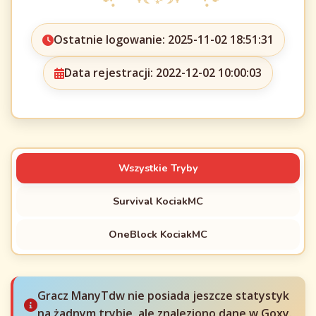
Ostatnie logowanie: 2025-11-02 18:51:31
Data rejestracji: 2022-12-02 10:00:03
Wszystkie Tryby
Survival KociakMC
OneBlock KociakMC
Gracz ManyTdw nie posiada jeszcze statystyk
na żadnym trybie, ale znaleziono dane w Goxy.