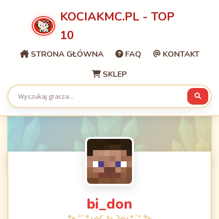
KOCIAKMC.PL - TOP
10
STRONA GŁÓWNA
FAQ
KONTAKT
SKLEP
bi_don