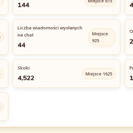
7
Miejsce 615
144
Liczba wiadomości wysłanych
O
Miejsce
na chat
9
925
44
Skoki
P
5
Miejsce 1625
4,522
1
2