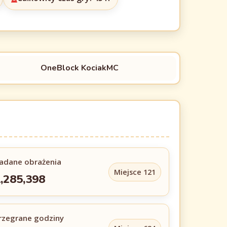
OneBlock KociakMC
adane obrażenia
Miejsce 121
,285,398
rzegrane godziny