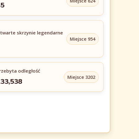
Miejsce 624
45
twarte skrzynie legendarne
Miejsce 954
2
rzebyta odległość
Miejsce 3202
33,538