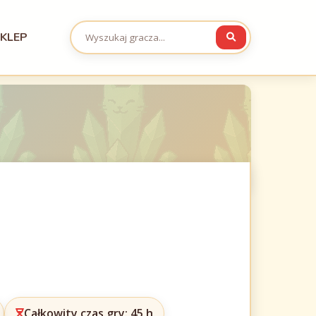
KLEP
Całkowity czas gry: 45 h