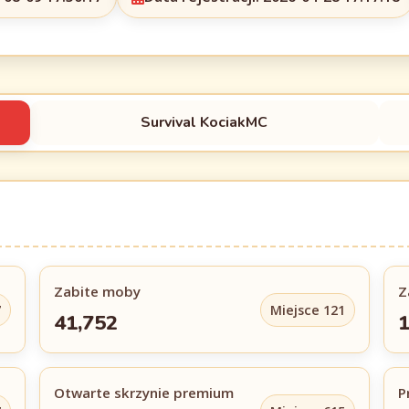
Survival KociakMC
Zabite moby
Z
7
Miejsce 121
41,752
1
Otwarte skrzynie premium
P